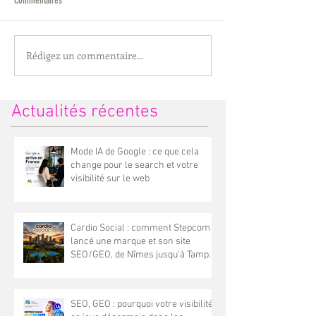
Commentaires
Rédigez un commentaire...
Accompagner nos clients dans la
Agence Step'com : votr
durée : l'exemple de la marque
digital et SEO à Nîmes
envie2rouler
Actualités récentes
Mode IA de Google : ce que cela
change pour le search et votre
visibilité sur le web
Cardio Social : comment Stepcom a
lancé une marque et son site
SEO/GEO, de Nîmes jusqu'à Tampa
(Floride)
SEO, GEO : pourquoi votre visibilité