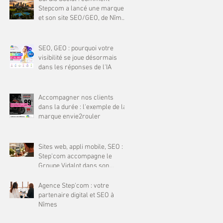
Stepcom a lancé une marque
et son site SEO/GEO, de Nîmes
jusqu'à Tampa (Floride)
SEO, GEO : pourquoi votre
visibilité se joue désormais
dans les réponses de l'IA
Accompagner nos clients
dans la durée : l'exemple de la
marque envie2rouler
Sites web, appli mobile, SEO :
Step'com accompagne le
Groupe Vidalot dans son
développement
Agence Step'com : votre
partenaire digital et SEO à
Nîmes