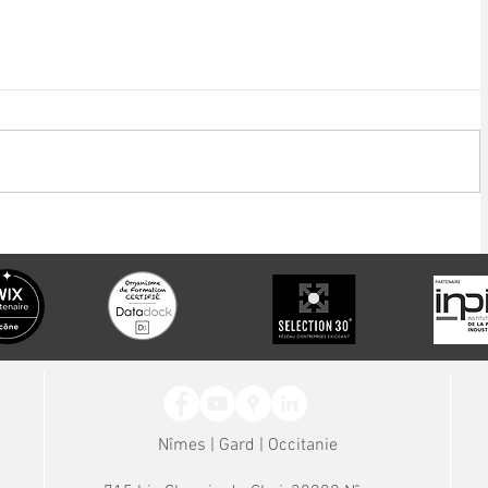
 lancé une
mes jusqu'à
Nîmes | Gard | Occitanie