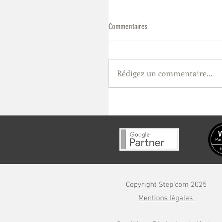
Commentaires
Rédigez un commentaire...
Cardio Social : comment Stepcom a
marque et son site SEO/GEO, de Nî
Tampa (Floride)
Copyright Step'com 2025
Mentions légales