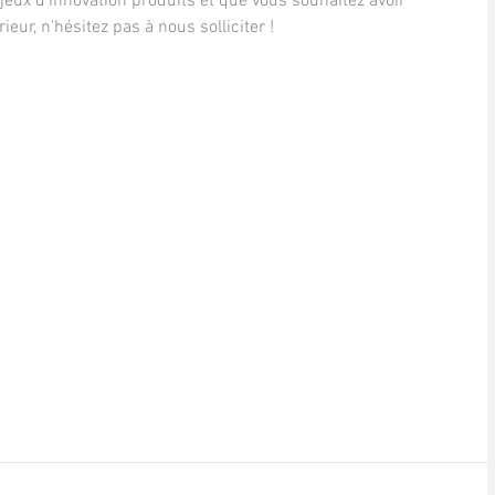
jeux d'innovation produits et que vous souhaitez avoir 
rieur, n'hésitez pas à nous solliciter !