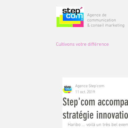
Agence de
communication
& conseil marketing
Cultivons votre différence
Agence Step'com
11 oct. 2019
Step'com accompag
stratégie innovati
Haribo ... voilà un très bel ex