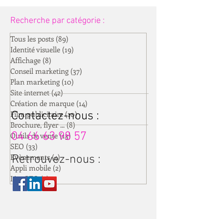
Recherche par catégorie :
Tous les posts
(89)
89 posts
Identité visuelle
(19)
19 posts
Affichage
(8)
8 posts
Conseil marketing
(37)
37 posts
Plan marketing
(10)
10 posts
Site internet
(42)
42 posts
Création de marque
(14)
14 posts
Film publicitaire
Contactez-nous :
(10)
10 posts
Brochure, flyer ...
(8)
8 posts
04 66 63 98 57
Outils de vente
(13)
13 posts
SEO
(33)
33 posts
Evènements
(4)
4 posts
Retrouvez-nous :
Appli mobile
(2)
2 posts
IA - GEO
(3)
3 posts