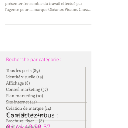
Nous sommes particulièrement heureux de vous
présenter l'ensemble du travail effectué par
l'agence pour la marque Okéanos Piscine. Chez...
Recherche par catégorie :
Tous les posts
(89)
89 posts
Identité visuelle
(19)
19 posts
Affichage
(8)
8 posts
Conseil marketing
(37)
37 posts
Plan marketing
(10)
10 posts
Site internet
(42)
42 posts
Création de marque
(14)
14 posts
Film publicitaire
Contactez-nous :
(10)
10 posts