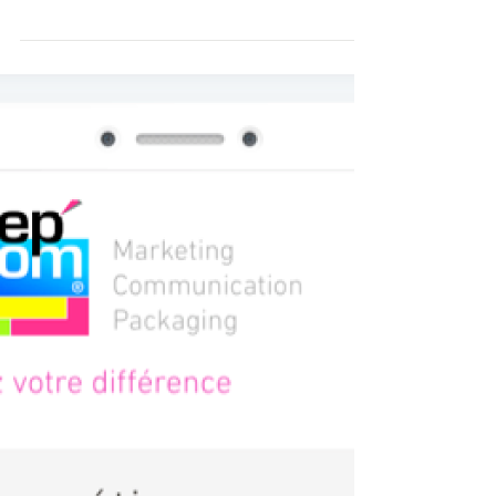
Du nouveau dans la Cuillère ...
La Cuillère Gourmande fait peau neuve : la marque
nous a confié la création de son nouveau site
internet www.lacuillèregourmande.fr Chez...